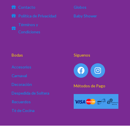
Contacto
Globos
Política de Privacidad
Baby Shower
Términos y
Condiciones
Bodas
Síguenos
F
I
Accesorios
a
n
Carnaval
c
s
Decoración
Métodos de Pago
e
t
Despedida de Soltera
b
a
o
g
Recuerdos
o
r
Té de Cocina
k
a
m