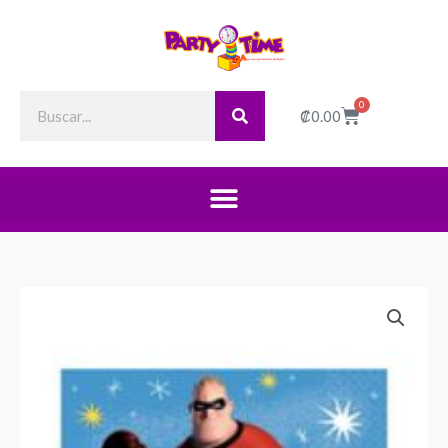
Search
0
Cart
₡
0.00
Los
Increíbles
Servilleta
Cena
quantity