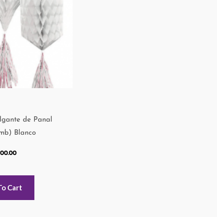
lgante de Panal
mb) Blanco
000.00
To Cart