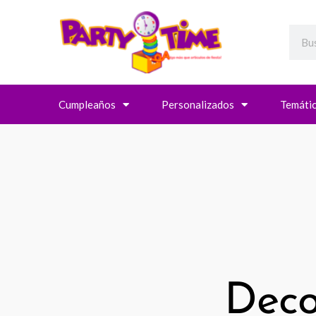
Searc
Cumpleaños
Personalizados
Temáti
Deco