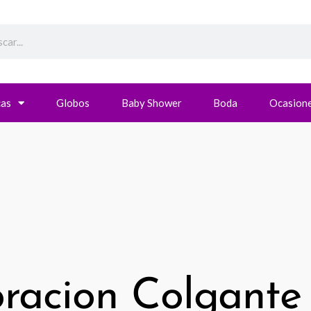
h
cas
Globos
Baby Shower
Boda
Ocasione
racion Colgante