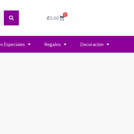
0
Cart
₡
0.00
s Especiales
Regalos
Decoración