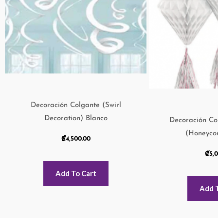
Decoración Colgante (Swirl
Decoration) Blanco
Decoración Co
(Honeyco
₡
4,500.00
₡
5,
Add To Cart
Add 