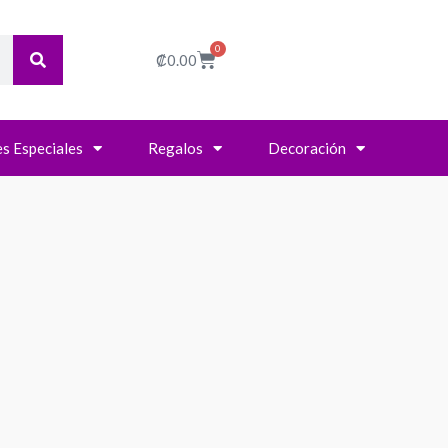
0
Cart
₡
0.00
s Especiales
Regalos
Decoración