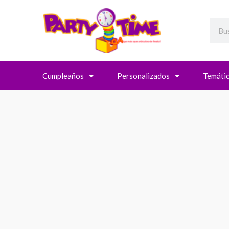
Searc
Cumpleaños
Personalizados
Temáti