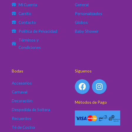
Mi Cuenta
General
Carrito
Personalizados
Contacto
Globos
Política de Privacidad
Baby Shower
Términos y
Condiciones
Bodas
Síguenos
F
I
Accesorios
a
n
Carnaval
c
s
Decoración
Métodos de Pago
e
t
Despedida de Soltera
b
a
o
g
Recuerdos
o
r
Té de Cocina