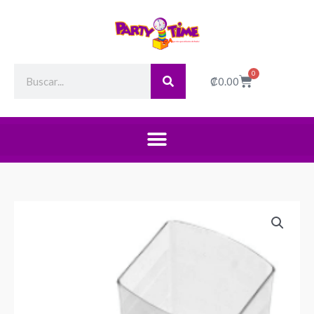
Search
0
Cart
₡
0.00
Postre
Mini
Vaso
Transparente
quantity