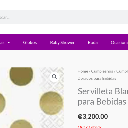
h
cas
Globos
Baby Shower
Boda
Ocasione
Home
/
Cumpleaños
/
Cumpl
Dorados para Bebidas
Servilleta B
para Bebidas
₡
3,200.00
Out of stock