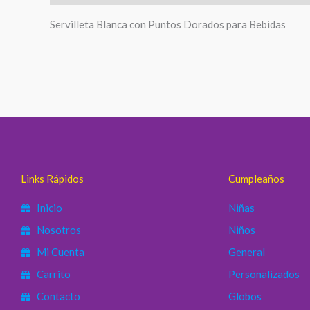
Servilleta Blanca con Puntos Dorados para Bebidas
Links Rápidos
Cumpleaños
Inicio
Niñas
Nosotros
Niños
Mi Cuenta
General
Carrito
Personalizados
Contacto
Globos