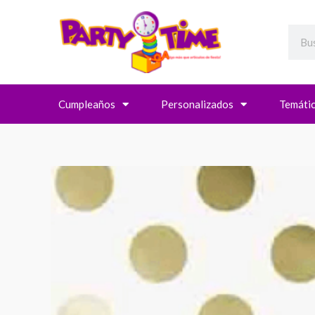
Searc
Cumpleaños
Personalizados
Temáti