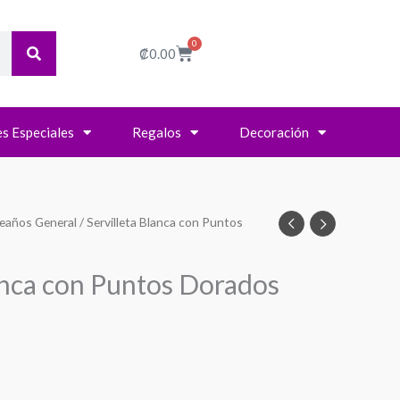
0
Cart
₡
0.00
s Especiales
Regalos
Decoración
eaños General
/ Servilleta Blanca con Puntos
lanca con Puntos Dorados