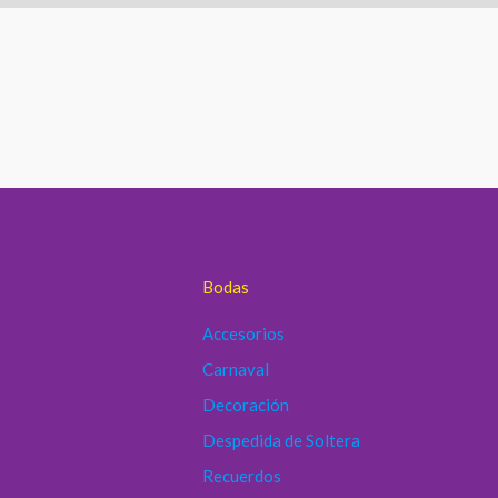
Bodas
Accesorios
Carnaval
Decoración
Despedida de Soltera
Recuerdos