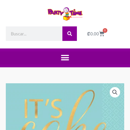
Search
0
Cart
₡
0.00