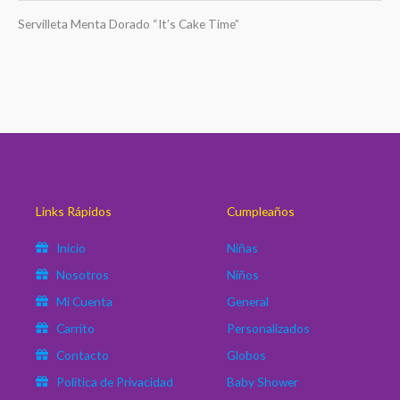
Servilleta Menta Dorado “It’s Cake Time”
Links Rápidos
Cumpleaños
Inicio
Niñas
Nosotros
Niños
Mi Cuenta
General
Carrito
Personalizados
Contacto
Globos
Política de Privacidad
Baby Shower