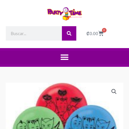
Search
0
Cart
₡
0.00