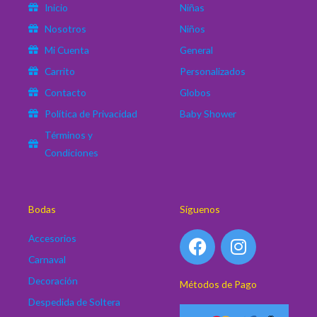
Inicio
Niñas
Nosotros
Niños
Mi Cuenta
General
Carrito
Personalizados
Contacto
Globos
Política de Privacidad
Baby Shower
Términos y
Condiciones
Bodas
Síguenos
F
I
Accesorios
a
n
Carnaval
c
s
Decoración
Métodos de Pago
e
t
Despedida de Soltera
b
a