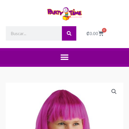
Search
0
Cart
₡
0.00
Peluca
Larga
Fucsia
quantity