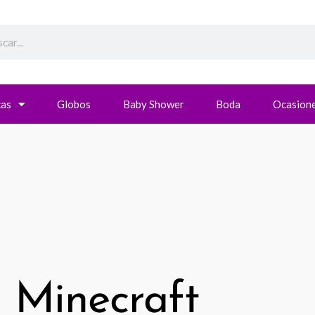
h
cas
Globos
Baby Shower
Boda
Ocasione
Minecraft