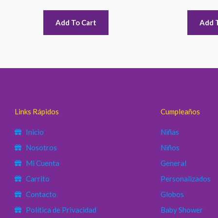
Add To Cart
Add 
Links Rápidos
Cumpleaños
Inicio
Niñas
Nosotros
Niños
Mi Cuenta
General
Carrito
Personalizados
Contacto
Globos
Política de Privacidad
Baby Shower