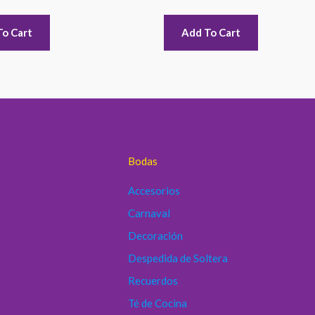
To Cart
Add To Cart
Bodas
Accesorios
Carnaval
Decoración
Despedida de Soltera
Recuerdos
Té de Cocina