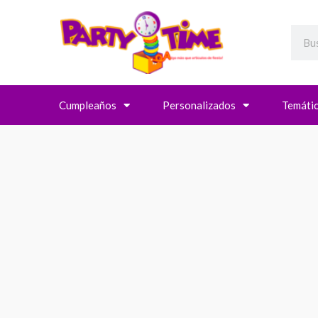
Searc
Cumpleaños
Personalizados
Temáti