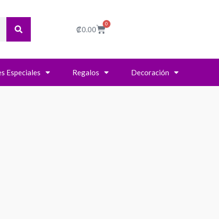
0
Cart
₡
0.00
s Especiales
Regalos
Decoración